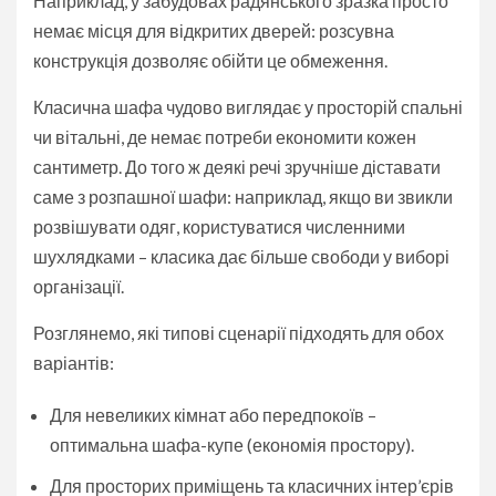
Наприклад, у забудовах радянського зразка просто
немає місця для відкритих дверей: розсувна
конструкція дозволяє обійти це обмеження.
Класична шафа чудово виглядає у просторій спальні
чи вітальні, де немає потреби економити кожен
сантиметр. До того ж деякі речі зручніше діставати
саме з розпашної шафи: наприклад, якщо ви звикли
розвішувати одяг, користуватися численними
шухлядками – класика дає більше свободи у виборі
організації.
Розглянемо, які типові сценарії підходять для обох
варіантів:
Для невеликих кімнат або передпокоїв –
оптимальна шафа-купе (економія простору).
Для просторих приміщень та класичних інтер’єрів