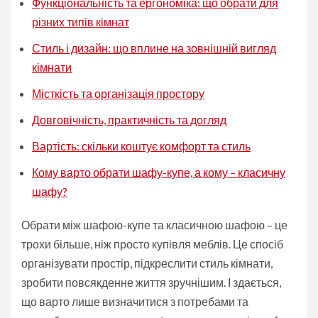
Функціональність та ергономіка: що обрати для
різних типів кімнат
Стиль і дизайн: що вплине на зовнішній вигляд
кімнати
Місткість та організація простору
Довговічність, практичність та догляд
Вартість: скільки коштує комфорт та стиль
Кому варто обрати шафу-купе, а кому – класичну
шафу?
Обрати між шафою-купе та класичною шафою – це
трохи більше, ніж просто купівля меблів. Це спосіб
організувати простір, підкреслити стиль кімнати,
зробити повсякденне життя зручнішим. І здається,
що варто лише визначитися з потребами та