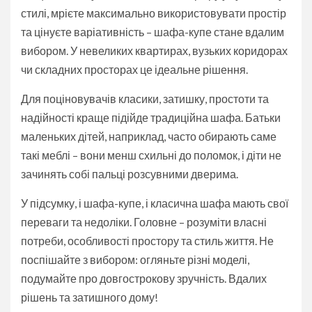
стилі, мрієте максимально використовувати простір
та цінуєте варіативність – шафа-купе стане вдалим
вибором. У невеликих квартирах, вузьких коридорах
чи складних просторах це ідеальне рішення.
Для поціновувачів класики, затишку, простоти та
надійності краще підійде традиційна шафа. Батьки
маленьких дітей, наприклад, часто обирають саме
такі меблі – вони менш схильні до поломок, і діти не
зачинять собі пальці розсувними дверима.
У підсумку, і шафа-купе, і класична шафа мають свої
переваги та недоліки. Головне – розуміти власні
потреби, особливості простору та стиль життя. Не
поспішайте з вибором: огляньте різні моделі,
подумайте про довгострокову зручність. Вдалих
рішень та затишного дому!