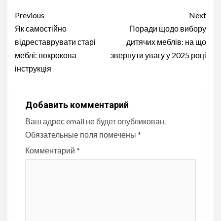
Continue
Previous
Next
Reading
Як самостійно
Поради щодо вибору
відреставрувати старі
дитячих меблів: на що
меблі: покрокова
звернути увагу у 2025 році
інструкція
Добавить комментарий
Ваш адрес email не будет опубликован.
Обязательные поля помечены
*
Комментарий
*