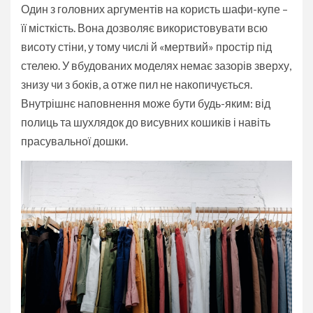
Один з головних аргументів на користь шафи-купе –
її місткість. Вона дозволяє використовувати всю
висоту стіни, у тому числі й «мертвий» простір під
стелею. У вбудованих моделях немає зазорів зверху,
знизу чи з боків, а отже пил не накопичується.
Внутрішнє наповнення може бути будь-яким: від
полиць та шухлядок до висувних кошиків і навіть
прасувальної дошки.