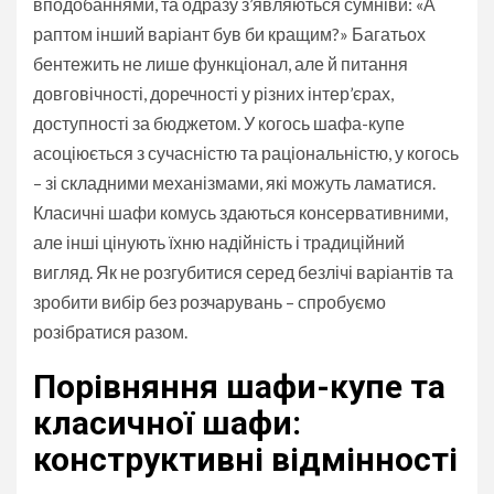
вподобаннями, та одразу з’являються сумніви: «А
раптом інший варіант був би кращим?» Багатьох
бентежить не лише функціонал, але й питання
довговічності, доречності у різних інтер’єрах,
доступності за бюджетом. У когось шафа-купе
асоціюється з сучасністю та раціональністю, у когось
– зі складними механізмами, які можуть ламатися.
Класичні шафи комусь здаються консервативними,
але інші цінують їхню надійність і традиційний
вигляд. Як не розгубитися серед безлічі варіантів та
зробити вибір без розчарувань – спробуємо
розібратися разом.
Порівняння шафи-купе та
класичної шафи:
конструктивні відмінності