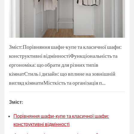
Зміст:Порівняння шафи-купе та класичної шафи:
конструктивні відмінностіФункціональність та
ергономіка: що обрати для різних типів
кімнатСтиль і дизайн: що вплине на зовнішній
вигляд кімнатиМісткість та організація п...
Зміст:
Порівняння шафи-купе та класичної шафи:
конструктивні відмінності