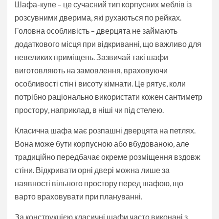
Шафа-купе – це сучасний тип корпусних меблів із
розсувними дверима, які рухаються по рейках.
Головна особливість – дверцята не займають
додаткового місця при відкриванні, що важливо для
невеликих приміщень. Зазвичай такі шафи
виготовляють на замовлення, враховуючи
особливості стін і висоту кімнати. Це рятує, коли
потрібно раціонально використати кожен сантиметр
простору, наприклад, в ніші чи під стелею.
Класична шафа має розпашні дверцята на петлях.
Вона може бути корпусною або вбудованою, але
традиційно передбачає окреме розміщення вздовж
стіни. Відкривати орні двері можна лише за
наявності вільного простору перед шафою, що
варто враховувати при плануванні.
За конструкцією класичні шафи часто виконані з