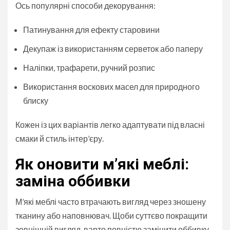
Ось популярні способи декорування:
Патинування для ефекту старовини
Декупаж із використанням серветок або паперу
Наліпки, трафарети, ручний розпис
Використання воскових масел для природного
блиску
Кожен із цих варіантів легко адаптувати під власні
смаки й стиль інтер’єру.
Як оновити м’які меблі:
заміна оббивки
М’які меблі часто втрачають вигляд через зношену
тканину або наповнювач. Щоби суттєво покращити
зовнішній вигляд, варто повністю замінити оббивку.