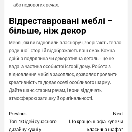
або недорогих речах.
Відреставровані меблі –
більше, ніж декор
Меблі, які ви відновили власноруч, зберігають тепло
родинної історії й відображають ваш смак. Кожна
дрібна подряпина чи декоративна деталь – це не
вада, а частина особистої історії дому. Робота з
відновлення меблів захоплює, дозволяє проявити
креативність та додає оселі особливого шарму.
Дайте шанс старим речам, і вони віддячать
атмосферою затишку й оригінальності.
Continue
Previous
Next
Reading
Топ-10 ідей сучасного
Що краще: шафа-купе чи
дизайну кухні у
класична шафа?