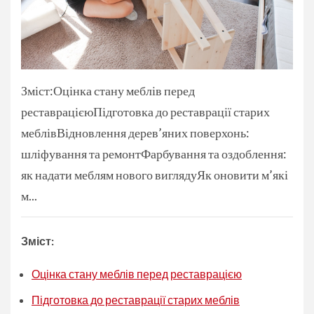
Зміст:Оцінка стану меблів перед
реставрацієюПідготовка до реставрації старих
меблівВідновлення дерев’яних поверхонь:
шліфування та ремонтФарбування та оздоблення:
як надати меблям нового виглядуЯк оновити м’які
м...
Зміст:
Оцінка стану меблів перед реставрацією
Підготовка до реставрації старих меблів