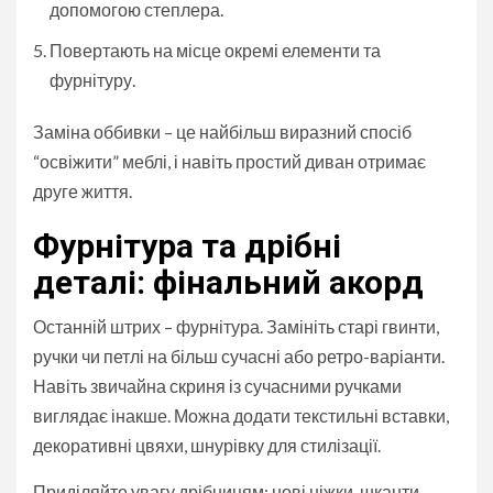
допомогою степлера.
Повертають на місце окремі елементи та
фурнітуру.
Заміна оббивки – це найбільш виразний спосіб
“освіжити” меблі, і навіть простий диван отримає
друге життя.
Фурнітура та дрібні
деталі: фінальний акорд
Останній штрих – фурнітура. Замініть старі гвинти,
ручки чи петлі на більш сучасні або ретро-варіанти.
Навіть звичайна скриня із сучасними ручками
виглядає інакше. Можна додати текстильні вставки,
декоративні цвяхи, шнурівку для стилізації.
Приділяйте увагу дрібницям: нові ніжки, шканти,