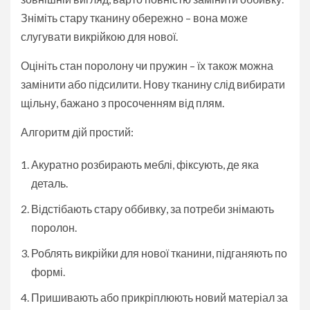
Зніміть стару тканину обережно – вона може
слугувати викрійкою для нової.
Оцініть стан поролону чи пружин – їх також можна
замінити або підсилити. Нову тканину слід вибирати
щільну, бажано з просоченням від плям.
Алгоритм дій простий:
Акуратно розбирають меблі, фіксують, де яка
деталь.
Відстібають стару оббивку, за потреби знімають
поролон.
Роблять викрійки для нової тканини, підганяють по
формі.
Пришивають або прикріплюють новий матеріал за