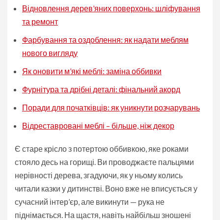
Відновлення дерев’яних поверхонь: шліфування
та ремонт
Фарбування та оздоблення: як надати меблям
нового вигляду
Як оновити м’які меблі: заміна оббивки
Фурнітура та дрібні деталі: фінальний акорд
Поради для початківців: як уникнути розчарувань
Відреставровані меблі – більше, ніж декор
Є старе крісло з потертою оббивкою, яке роками
стояло десь на горищі. Ви проводжаєте пальцями
нерівності дерева, згадуючи, як у ньому колись
читали казки у дитинстві. Воно вже не вписується у
сучасний інтер’єр, але викинути — рука не
піднімається. На щастя, навіть найбільш зношені