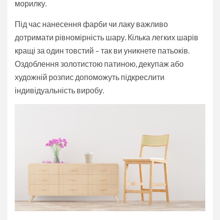
морилку.
Під час нанесення фарби чи лаку важливо
дотримати рівномірність шару. Кілька легких шарів
кращі за один товстий – так ви уникнете патьоків.
Оздоблення золотистою патиною, декупаж або
художній розпис допоможуть підкреслити
індивідуальність виробу.