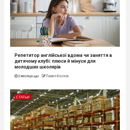
Репетитор англійської вдома чи заняття в
дитячому клубі: плюси й мінуси для
молодших школярів
2 месяца ago
Павел Козлов
СТАТЬИ