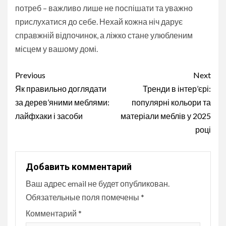
потреб – важливо лише не поспішати та уважно
прислухатися до себе. Нехай кожна ніч дарує
справжній відпочинок, а ліжко стане улюбленим
місцем у вашому домі.
Continue
Previous
Next
Reading
Як правильно доглядати
Тренди в інтер’єрі:
за дерев’яними меблями:
популярні кольори та
лайфхаки і засоби
матеріали меблів у 2025
році
Добавить комментарий
Ваш адрес email не будет опубликован.
Обязательные поля помечены
*
Комментарий
*