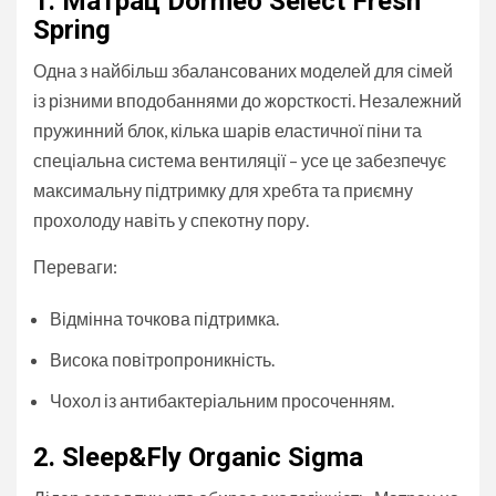
1. Матрац Dormeo Select Fresh
Spring
Одна з найбільш збалансованих моделей для сімей
із різними вподобаннями до жорсткості. Незалежний
пружинний блок, кілька шарів еластичної піни та
спеціальна система вентиляції – усе це забезпечує
максимальну підтримку для хребта та приємну
прохолоду навіть у спекотну пору.
Переваги:
Відмінна точкова підтримка.
Висока повітропроникність.
Чохол із антибактеріальним просоченням.
2. Sleep&Fly Organic Sigma