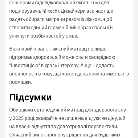
сенсорами відслідковування якості сну (для
поціновувачів hi-tech). Дизайнери все частіше
радять обирати матраци разом із ліжком, щоб
створити єдиний гармонійний образ спальні й
уникнути розбіжностей у стилі.
Важливий нюанс – якісний матрац не лише
підтримає здоров’я, а й може стати своєрідною
“інвестицією” в красу інтер’єру. А ще – додасть
впевненості в тому, що кожен день починатиметься з
посмішки.
Підсумки
Обираючи ортопедичний матрац для здорового сну
у 2025 році, зважайте не лише на відгуки чи ціну, а й
на власні відчуття та довготривалі перспективи.
Сучасний ринок пропонує рішення для будь-яких