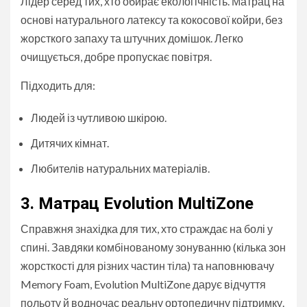
Лідер серед тих, хто обирає екологічність. Матрац на
основі натурального латексу та кокосової койри, без
жорсткого запаху та штучних домішок. Легко
очищується, добре пропускає повітря.
Підходить для:
Людей із чутливою шкірою.
Дитячих кімнат.
Любителів натуральних матеріалів.
3. Матрац Evolution MultiZone
Справжня знахідка для тих, хто страждає на болі у
спині. Завдяки комбінованому зонуванню (кілька зон
жорсткості для різних частин тіла) та наповнювачу
Memory Foam, Evolution MultiZone дарує відчуття
польоту й водночас реальну ортопедичну підтримку.