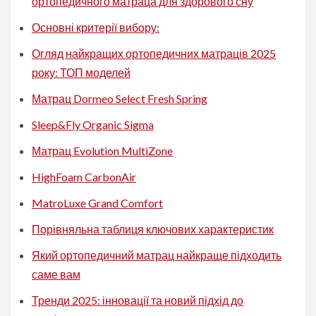
ортопедичного матраца для здорового сну
Основні критерії вибору:
Огляд найкращих ортопедичних матраців 2025
року: ТОП моделей
Матрац Dormeo Select Fresh Spring
Sleep&Fly Organic Sigma
Матрац Evolution MultiZone
HighFoam CarbonAir
MatroLuxe Grand Comfort
Порівняльна таблиця ключових характеристик
Який ортопедичний матрац найкраще підходить
саме вам
Тренди 2025: інновації та новий підхід до