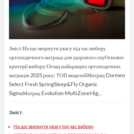
Зміст:На що звернути увагу під час вибору
ортопедичного матраца для здорового снуОсновні
критерії вибору:Огляд найкращих ортопедичних
матраців 2025 року: ТОП моделейМатрац Dormeo
Select Fresh SpringSleep&Fly Organic
SigmaМатрац Evolution MultiZoneHig...
Зміст:
На що звернути увагу під час вибору