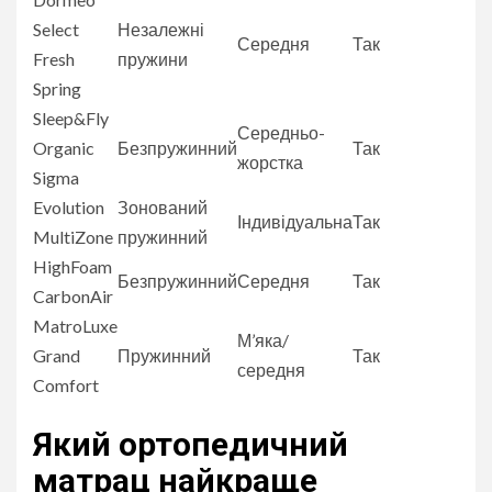
Select
Незалежні
Середня
Так
Fresh
пружини
Spring
Sleep&Fly
Середньо-
Organic
Безпружинний
Так
жорстка
Sigma
Evolution
Зонований
Індивідуальна
Так
MultiZone
пружинний
HighFoam
Безпружинний
Середня
Так
CarbonAir
MatroLuxe
М’яка/
Grand
Пружинний
Так
середня
Comfort
Який ортопедичний
матрац найкраще