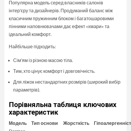
Популярна модель серед власників салонів
інтер’єру та дизайнерів. Продуманий баланс між
класичним пружинним блоком і багатошаровими
пінними наповнювачами дає ефект «хмари» та
ідеальний комфорт.
Найбільше підходить:
Сім’ям із різною масою тіла.
Тим, хто цінує комфорт і довговічність.
Для ліжок нестандартних розмірів (широкий вибір
параметрів).
Порівняльна таблиця ключових
характеристик
Модель
Тип основи
Жорсткість
Гіпоалергенніс
Dormeo