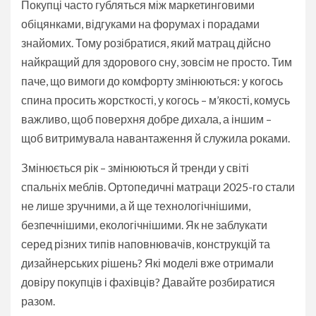
Покупці часто губляться між маркетинговими
обіцянками, відгуками на форумах і порадами
знайомих. Тому розібратися, який матрац дійсно
найкращий для здорового сну, зовсім не просто. Тим
паче, що вимоги до комфорту змінюються: у когось
спина просить жорсткості, у когось – м’якості, комусь
важливо, щоб поверхня добре дихала, а іншим –
щоб витримувала навантаження й служила роками.
Змінюється рік – змінюються й тренди у світі
спальніх меблів. Ортопедичні матраци 2025-го стали
не лише зручними, а й ще технологічнішими,
безпечнішими, екологічнішими. Як не заблукати
серед різних типів наповнювачів, конструкцій та
дизайнерських рішень? Які моделі вже отримали
довіру покупців і фахівців? Давайте розбиратися
разом.