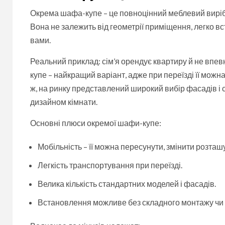
Окрема шафа-купе – це повноцінний меблевий виріб, я
Вона не залежить від геометрії приміщення, легко в
вами.
Реальний приклад: сім’я орендує квартиру й не впевн
купе – найкращий варіант, адже при переїзді її можна
ж, на ринку представлений широкий вибір фасадів і ст
дизайном кімнати.
Основні плюси окремої шафи-купе:
Мобільність – її можна пересунути, змінити розташ
Легкість транспортування при переїзді.
Велика кількість стандартних моделей і фасадів.
Встановлення можливе без складного монтажу чи п