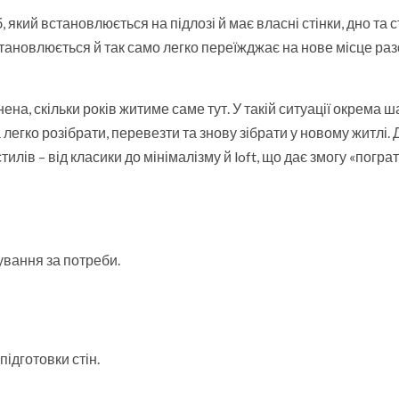
кий встановлюється на підлозі й має власні стінки, дно та с
становлюється й так само легко переїжджає на нове місце раз
ена, скільки років житиме саме тут. У такій ситуації окрема 
 легко розібрати, перевезти та знову зібрати у новому житлі. 
илів – від класики до мінімалізму й loft, що дає змогу «пограт
ування за потреби.
ідготовки стін.