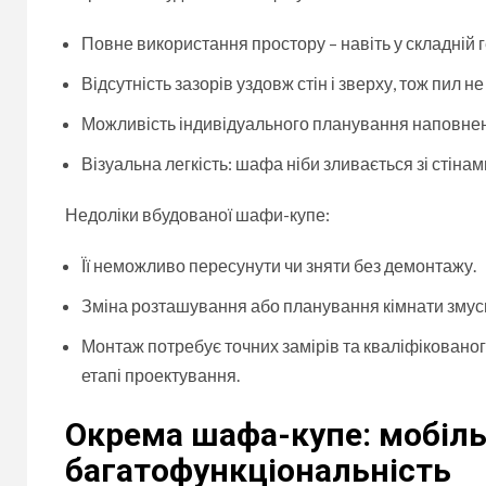
Повне використання простору – навіть у складній 
Відсутність зазорів уздовж стін і зверху, тож пил 
Можливість індивідуального планування наповненн
Візуальна легкість: шафа ніби зливається зі стіна
Недоліки вбудованої шафи-купе:
Її неможливо пересунути чи зняти без демонтажу.
Зміна розташування або планування кімнати змус
Монтаж потребує точних замірів та кваліфіковано
етапі проектування.
Окрема шафа-купе: мобіль
багатофункціональність