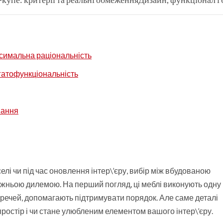
ксимальна раціональність
гатофункціональність
вання
лі чи під час оновлення інтер\’єру, вибір між вбудованою
ньою дилемою. На перший погляд, ці меблі виконують одну 
речей, допомагають підтримувати порядок. Але саме деталі
ростір і чи стане улюбленим елементом вашого інтер\’єру.