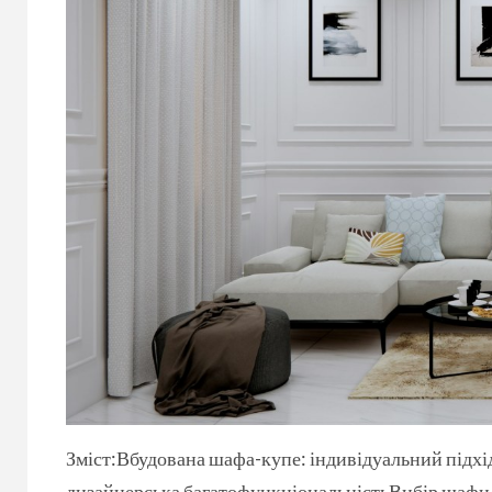
Зміст:Вбудована шафа-купе: індивідуальний підхід
дизайнерська багатофункціональністьВибір шафи-к