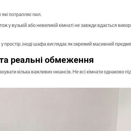
 які потрапляє пил.
тож у вузькій або невеликій кімнаті не завжди вдається вико
у простір, іноді шафа виглядає як окремий масивний предме
 та реальні обмеження
хувати кілька важливих нюансів. Не всі кімнати однаково пі