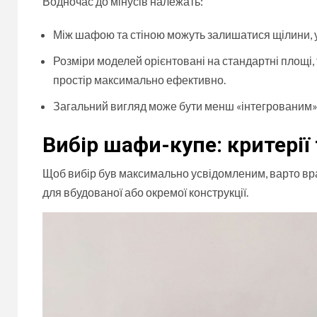
Водночас до мінусів належать:
Між шафою та стіною можуть залишатися щілини, у
Розміри моделей орієнтовані на стандартні площі, 
простір максимально ефективно.
Загальний вигляд може бути менш «інтегрованим» 
Вибір шафи-купе: критерії
Щоб вибір був максимально усвідомленим, варто вра
для вбудованої або окремої конструкції.