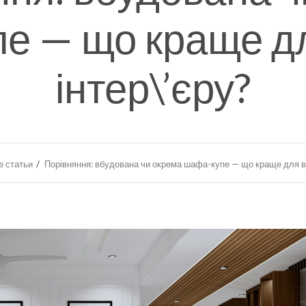
е — що краще д
інтер\’єру?
 статьи
Порівняння: вбудована чи окрема шафа-купе — що краще для ва