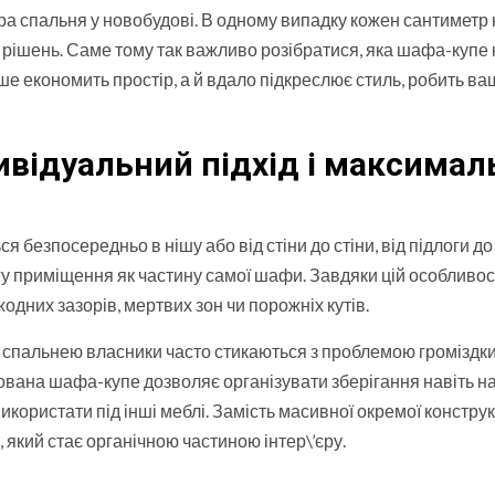
ра спальня у новобудові. В одному випадку кожен сантиметр 
их рішень. Саме тому так важливо розібратися, яка шафа-купе
ише економить простір, а й вдало підкреслює стиль, робить ва
ивідуальний підхід і максимал
 безпосередньо в нішу або від стіни до стіни, від підлоги до 
огу приміщення як частину самої шафи. Завдяки цій особливос
дних зазорів, мертвих зон чи порожніх кутів.
ою спальнею власники часто стикаються з проблемою громіздк
будована шафа-купе дозволяє організувати зберігання навіть н
 використати під інші меблі. Замість масивної окремої конструк
який стає органічною частиною інтер\’єру.