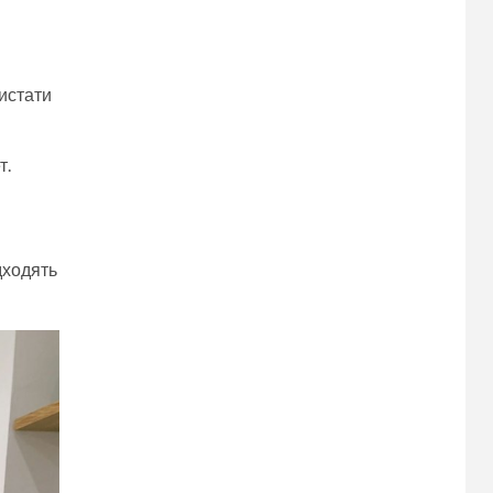
ристати
т.
дходять