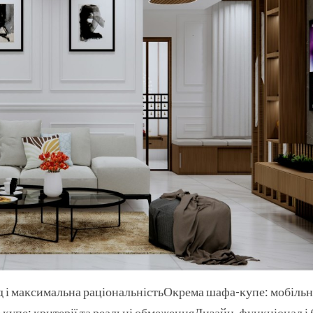
 і максимальна раціональністьОкрема шафа-купе: мобільні
упе: критерії та реальні обмеженняДизайн, функціонал і б