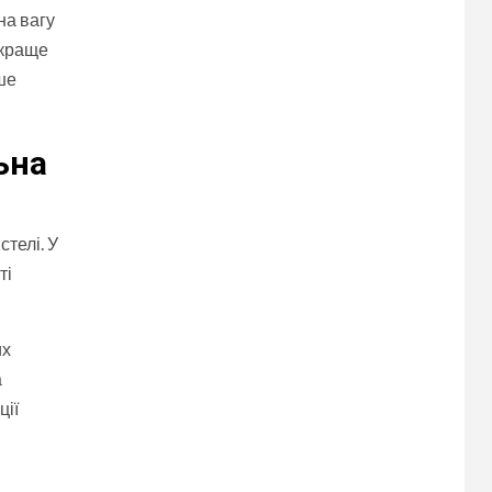
на вагу
 краще
ше
ьна
стелі. У
ті
их
а
ції