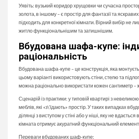
Уявіть: вузький коридор хрущовки чи сучасна просто
золота, в іншому – є простір для фантазії та яскрав
підходить для конкретної кімнати. Вірний вибір не л
житло функціональнішим та затишнішим.
Вбудована шафа-купе: інд
раціональність
Вбудована шафа-купе – це конструкція, яка монтується
цьому варіанті використовують стіни, стелю та підл
можна раціонально використати кожен сантиметр – жо
Сценарій із практики: у типовій квартирі з невелик
меблів, які «з\’їдають» простір. У таких випадках в
ділянці з виступом у стіні або у ніші, яку не вдається
кімната отримує акуратний функціональний елемент, 
Переваги вбудованих шаф-купе: