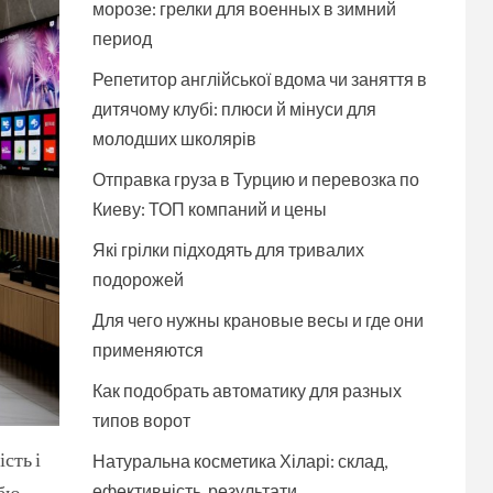
морозе: грелки для военных в зимний
период
Репетитор англійської вдома чи заняття в
дитячому клубі: плюси й мінуси для
молодших школярів
Отправка груза в Турцию и перевозка по
Киеву: ТОП компаний и цены
Які грілки підходять для тривалих
подорожей
Для чего нужны крановые весы и где они
применяются
Как подобрать автоматику для разных
типов ворот
сть і
Натуральна косметика Хіларі: склад,
ефективність, результати
ю...