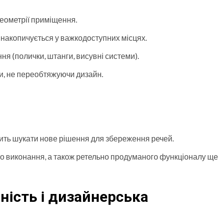
геометрії приміщення.
не накопичується у важкодоступних місцях.
я (полички, штанги, висувні системи).
ми, не переобтяжуючи дизайн.
ить шукати нове рішення для збереження речей.
го виконання, а також ретельно продуманого функціоналу ще
ність і дизайнерська