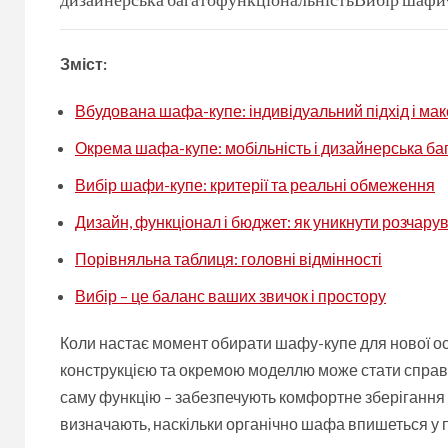
Зміст:
Вбудована шафа-купе: індивідуальний підхід і ма
Окрема шафа-купе: мобільність і дизайнерська ба
Вибір шафи-купе: критерії та реальні обмеження
Дизайн, функціонал і бюджет: як уникнути розчару
Порівняльна таблиця: головні відмінності
Вибір – це баланс ваших звичок і простору
Коли настає момент обирати шафу-купе для нової осе
конструкцією та окремою моделлю може стати справж
саму функцію – забезпечують комфортне зберігання 
визначають, наскільки органічно шафа впишеться у п