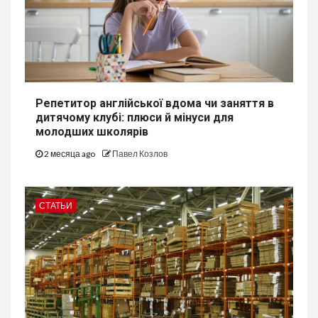
Репетитор англійської вдома чи заняття в
дитячому клубі: плюси й мінуси для
молодших школярів
2 месяца ago
Павел Козлов
СТАТЬИ