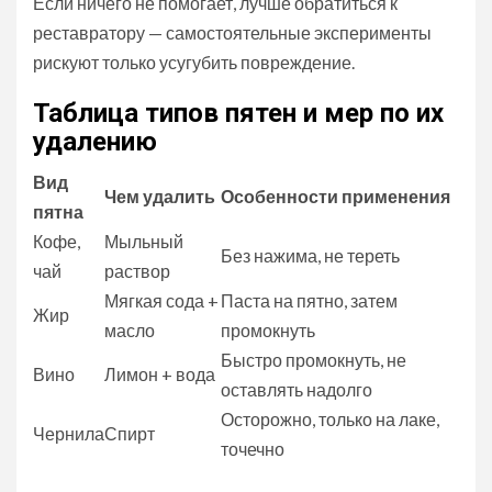
Если ничего не помогает, лучше обратиться к
реставратору — самостоятельные эксперименты
рискуют только усугубить повреждение.
Таблица типов пятен и мер по их
удалению
Вид
Чем удалить
Особенности применения
пятна
Кофе,
Мыльный
Без нажима, не тереть
чай
раствор
Мягкая сода +
Паста на пятно, затем
Жир
масло
промокнуть
Быстро промокнуть, не
Вино
Лимон + вода
оставлять надолго
Осторожно, только на лаке,
Чернила
Спирт
точечно