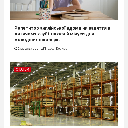
Репетитор англійської вдома чи заняття в
дитячому клубі: плюси й мінуси для
молодших школярів
2 месяца ago
Павел Козлов
СТАТЬИ