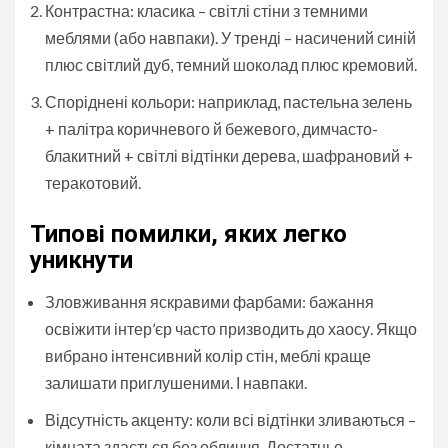
Контрастна: класика – світлі стіни з темними
меблями (або навпаки). У тренді – насичений синій
плюс світлий дуб, темний шоколад плюс кремовий.
Споріднені кольори: наприклад, пастельна зелень
+ палітра коричневого й бежевого, димчасто-
блакитний + світлі відтінки дерева, шафрановий +
теракотовий.
Типові помилки, яких легко
уникнути
Зловживання яскравими фарбами: бажання
освіжити інтер’єр часто призводить до хаосу. Якщо
вибрано інтенсивний колір стін, меблі краще
залишати приглушеними. І навпаки.
Відсутність акценту: коли всі відтінки зливаються –
кімната здається без обличчя. Достатньо