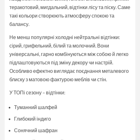
теракотовий, мигдальний, відтінки лісу та піску. Саме
такі кольори створюють атмосферу спокою та
балансу.
Не менш популярні холодні нейтральні відтінки:
сірий, грифельний, білий та молочний. Вони
універсальні, гарно комбінуються між собою й легко
підлаштовуються під зміну декору чи настрій.
Особливо ефектно виглядає поєднання металевого
блиску з матовою фактурою меблів чи стін.
У ТОПі сезону – відтінки:
Туманний шалфей
Глибокий індиго
Сонячний шафран