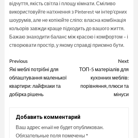
відчуття, якість світла і площу кімнати. Сміливо
використовуйте натхнення з Pinterest чи інтер’єрних
шоурумів, але не копіюйте сліпо: власна комбінація
кольорів завжди краще підходить до вашого життя.
Бажаю знаходити баланс між красою і комфортом – і
створювати простір, у якому справді приємно бути.
Continue
Previous
Next
Reading
Які меблі потрібні для
ТОП-5 матеріалів для
облаштування маленької
кухонних меблів:
квартири: лайфхаки та
порівняння, плюси та
добірка рішень
мінуси
Добавить комментарий
Ваш адрес email не будет опубликован.
Обязательные поля помечены
*