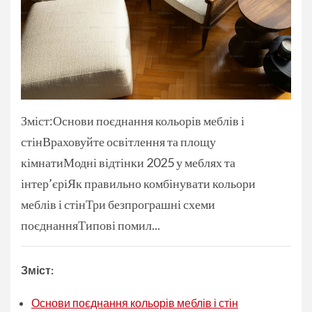
Зміст:Основи поєднання кольорів меблів і
стінВраховуйте освітлення та площу
кімнатиМодні відтінки 2025 у меблях та
інтер’єріЯк правильно комбінувати кольори
меблів і стінТри безпрограшні схеми
поєднанняТипові помил...
Зміст:
Основи поєднання кольорів меблів і стін