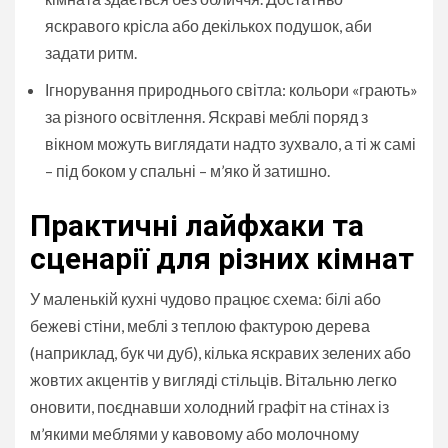
яскравого крісла або декількох подушок, аби
задати ритм.
Ігнорування природнього світла: кольори «грають»
за різного освітлення. Яскраві меблі поряд з
вікном можуть виглядати надто зухвало, а ті ж самі
– під боком у спальні – м’яко й затишно.
Практичні лайфхаки та
сценарії для різних кімнат
У маленькій кухні чудово працює схема: білі або
бежеві стіни, меблі з теплою фактурою дерева
(наприклад, бук чи дуб), кілька яскравих зелених або
жовтих акцентів у вигляді стільців. Вітальню легко
оновити, поєднавши холодний графіт на стінах із
м’якими меблями у кавовому або молочному