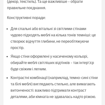
(декор, текстиль). Та ще важливіше – обрати
правильне поєднання.
Конструктивні поради:
Для спальні або вітальні зі світлими стінами
чудово підходять меблі на кілька тонів темніші: це
створює відчуття глибини, не переобтяжуючи
простір.
Якщо стіни оформлені у насиченому кольорі,
обирайте меблі світліших відтінків – так інтер\’єр
буде свіжим і легким.
Контрастні комбінації (наприклад, темно-сині стіни
та білі меблі) виглядають стильно, але вимагають
витонченості: важливо підтримати контраст
деталями, аби кімната не здавалась надто різкою.