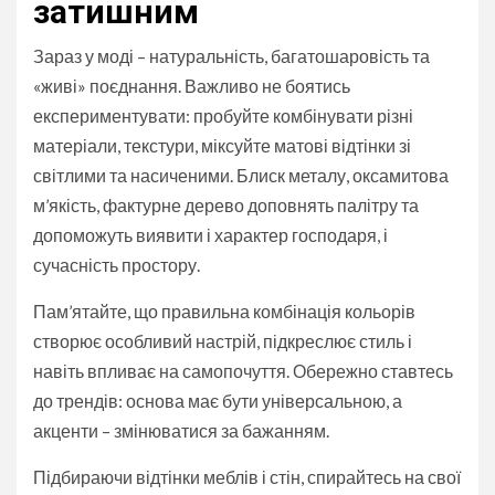
затишним
Зараз у моді – натуральність, багатошаровість та
«живі» поєднання. Важливо не боятись
експериментувати: пробуйте комбінувати різні
матеріали, текстури, міксуйте матові відтінки зі
світлими та насиченими. Блиск металу, оксамитова
м’якість, фактурне дерево доповнять палітру та
допоможуть виявити і характер господаря, і
сучасність простору.
Пам’ятайте, що правильна комбінація кольорів
створює особливий настрій, підкреслює стиль і
навіть впливає на самопочуття. Обережно ставтесь
до трендів: основа має бути універсальною, а
акценти – змінюватися за бажанням.
Підбираючи відтінки меблів і стін, спирайтесь на свої