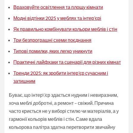
Враховуйте освітлення та площу кімнати
Модні відтінки 2025 у меблях та інтер’єрі
Як правильно комбінувати кольори меблів і стін
Три безпрограшні схеми поєднання
Типові помилки, яких легко уникнути
Практичні лайфхаки та сценарії для різних кімнат
Тренди 2025: як зробити інтер’єр сучасним і
затишним
Буває, що інтер\’єр здається нудним і невиразним,
хоча меблі добротні, а ремонт – свіжий. Причина
часто криється не у виборі стилю чи матеріалів, а у
гармонії кольорів меблів і стін. Саме вдала
кольорова палітра здатна перетворити звичайну