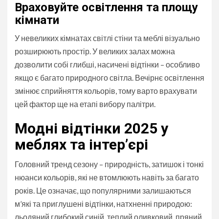
Враховуйте освітлення та площу
кімнати
У невеликих кімнатах світлі стіни та меблі візуально
розширюють простір. У великих залах можна
дозволити собі глибші, насичені відтінки – особливо
якщо є багато природного світла. Вечірнє освітлення
змінює сприйняття кольорів, тому варто врахувати
цей фактор ще на етапі вибору палітри.
Модні відтінки 2025 у
меблях та інтер’єрі
Головний тренд сезону – природність, затишок і тонкі
нюанси кольорів, які не втомлюють навіть за багато
років. Це означає, що популярними залишаються
м’які та приглушені відтінки, натхненні природою:
льодяний глибокий синій, теплий оливковий, пряний