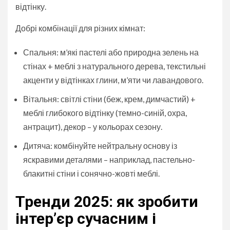
відтінку.
Добрі комбінації для різних кімнат:
Спальня: м’які пастелі або природна зелень на
стінах + меблі з натурального дерева, текстильні
акценти у відтінках глини, м’яти чи лавандового.
Вітальня: світлі стіни (беж, крем, димчастий) +
меблі глибокого відтінку (темно-синій, охра,
антрацит), декор – у кольорах сезону.
Дитяча: комбінуйте нейтральну основу із
яскравими деталями – наприклад, пастельно-
блакитні стіни і сонячно-жовті меблі.
Тренди 2025: як зробити
інтер’єр сучасним і