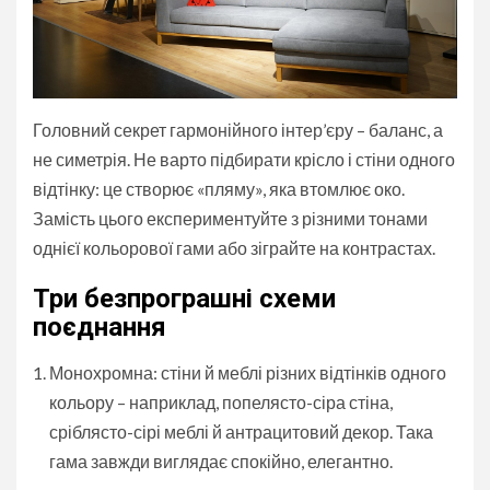
Головний секрет гармонійного інтер’єру – баланс, а
не симетрія. Не варто підбирати крісло і стіни одного
відтінку: це створює «пляму», яка втомлює око.
Замість цього експериментуйте з різними тонами
однієї кольорової гами або зіграйте на контрастах.
Три безпрограшні схеми
поєднання
Монохромна: стіни й меблі різних відтінків одного
кольору – наприклад, попелясто-сіра стіна,
сріблясто-сірі меблі й антрацитовий декор. Така
гама завжди виглядає спокійно, елегантно.