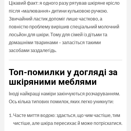
Цікавий факт: я одного разу рятував шкіряне крісло
після «малювання» дитини кульковою ручкою.
Звичайний ластик допоміг лише частково, а
повністю проблему вирішив спеціальний молочний
лосьйон для шкіри. Тому для сімей із дітьми та
домашніми тваринами – запасіться такими
засобами заздалегідь.
Топ-помилки у догляді за
шкіряними меблями
Іноді найкращі наміри закінчуються розчаруванням.
Ось кілька типових помилок, яких легко уникнути:
Часте миття водою: здається, що чим частіше, тим
чистіше, але шкіра пересихає й може потріскатися.