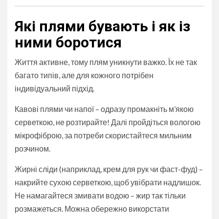
Які плями бувають і як із
ними боротися
Життя активне, тому плям уникнути важко. Їх не так
багато типів, але для кожного потрібен
індивідуальний підхід.
Кавові плями чи напої – одразу промакніть м’якою
серветкою, не розтирайте! Далі пройдіться вологою
мікрофіброю, за потреби скористайтеся мильним
розчином.
Жирні сліди (наприклад, крем для рук чи фаст-фуд) –
накрийте сухою серветкою, щоб увібрати надлишок.
Не намагайтеся змивати водою – жир так тільки
розмажеться. Можна обережно викорстати