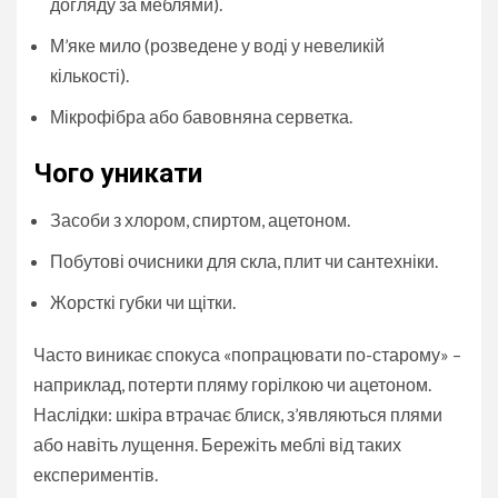
догляду за меблями).
М’яке мило (розведене у воді у невеликій
кількості).
Мікрофібра або бавовняна серветка.
Чого уникати
Засоби з хлором, спиртом, ацетоном.
Побутові очисники для скла, плит чи сантехніки.
Жорсткі губки чи щітки.
Часто виникає спокуса «попрацювати по-старому» –
наприклад, потерти пляму горілкою чи ацетоном.
Наслідки: шкіра втрачає блиск, з’являються плями
або навіть лущення. Бережіть меблі від таких
експериментів.