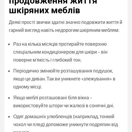
продовження життя
шкіряних меблів
Деякі прості звички здатні значно подовжити життя й
гарний вигляд навіть недорогим шкіряним меблям:
Раз на кілька місяців протирайте поверхню
спеціальним кондиціонером для шкіри – він
поверне м’якість і глибокий тон.
Періодично змінюйте розташування подушок,
якщо це диван. Так ви уникнете «злежування» в
одному місці.
Якщо меблі розташовані біля вікна –
використовуйте штори чи жалюзі в сонячні дні.
Одяг домашніх улюбленців (наприклад, тонкий
чохол чи плед) допоможе уникнути подряпин від