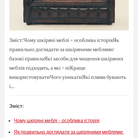
Зміст:Чому шкіряні меблі – особлива історіяЯк
правильно доглядати за шкіряними меблями:
базові правилаЯкі засоби для чищення шкіряних
меблів підходять, а які – ніКраще
використовуватиЧого уникатиЯкі плями бувають
і...
Зміст:
Чому шкіряні меблі – особлива історія
Як правильно доглядати за шкіряними меблями: