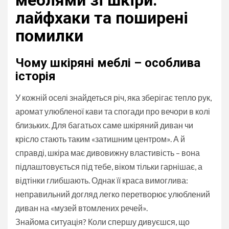
меблями зі шкіри:
лайфхаки та поширені
помилки
Чому шкіряні меблі – особлива
історія
У кожній оселі знайдеться річ, яка зберігає тепло рук,
аромат улюбленої кави та спогади про вечори в колі
близьких. Для багатьох саме шкіряний диван чи
крісло стають таким «затишним центром». А й
справді, шкіра має дивовижну властивість – вона
підлаштовується під тебе, віком тільки гарнішає, а
відтінки глибшають. Однак її краса вимоглива:
неправильний догляд легко перетворює улюблений
диван на «музей втомлених речей».
Знайома ситуація? Коли спершу дивуєшся, що