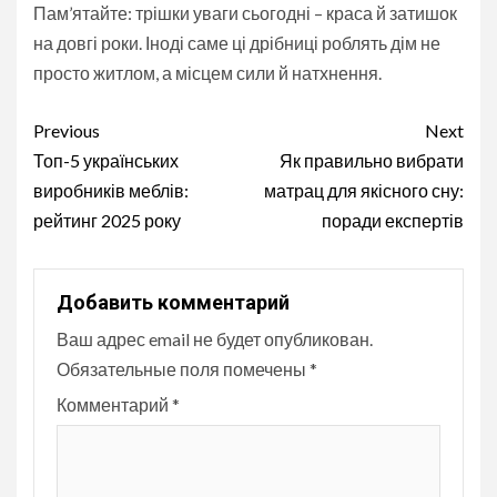
Пам’ятайте: трішки уваги сьогодні – краса й затишок
на довгі роки. Іноді саме ці дрібниці роблять дім не
просто житлом, а місцем сили й натхнення.
Continue
Previous
Next
Reading
Топ-5 українських
Як правильно вибрати
виробників меблів:
матрац для якісного сну:
рейтинг 2025 року
поради експертів
Добавить комментарий
Ваш адрес email не будет опубликован.
Обязательные поля помечены
*
Комментарий
*