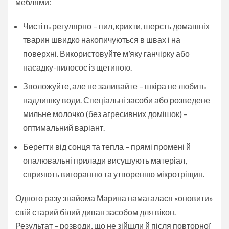
меблями:
Чистіть регулярно – пил, крихти, шерсть домашніх
тварин швидко накопичуються в швах і на
поверхні. Використовуйте м’яку ганчірку або
насадку-пилосос із щетиною.
Зволожуйте, але не заливайте – шкіра не любить
надлишку води. Спеціальні засоби або розведене
мильне молочко (без агресивних домішок) –
оптимальний варіант.
Берегти від сонця та тепла – прямі промені й
опалювальні прилади висушують матеріал,
сприяють вигоранню та утворенню мікротріщин.
Одного разу знайома Марина намагалася «оновити»
свій старий білий диван засобом для вікон.
Результат – розводи, що не зійшли й після повторної