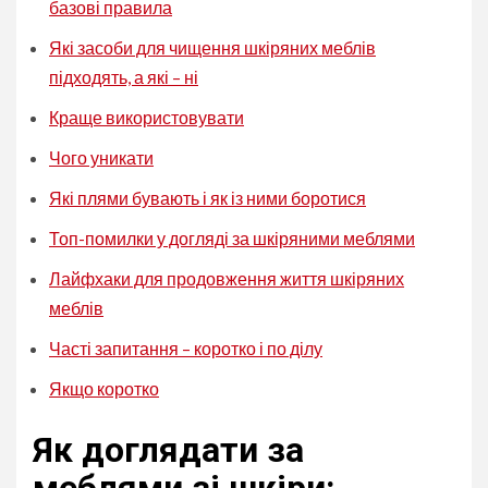
базові правила
Які засоби для чищення шкіряних меблів
підходять, а які – ні
Краще використовувати
Чого уникати
Які плями бувають і як із ними боротися
Топ-помилки у догляді за шкіряними меблями
Лайфхаки для продовження життя шкіряних
меблів
Часті запитання – коротко і по ділу
Якщо коротко
Як доглядати за