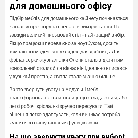
для домашнього офісу
Підбір меблів для домашнього кабінету починається
з аналізу простору та сценаріїв використання. Не
завжди великий письмовий стіл – найкращий вибір.
Якщо працюєш переважно за ноутбуком, досить
компактної моделі зі шухлядою для дрібниць. Для
фрілансерки-журналістки Олени стало відкриттям
консольний столик біля вікна: він ідеально вписався
у вузький простір, а світла стало значно більше.
Варто звернути увагу на модульні меблі:
трансформовані столи, полиці, що складаються, або
легкі робочі крісла, які зручно пересувати. Такі
рішення легко адаптувати, коли виникає потреба
змінити розташування чи функцію зони.
На що звернути увагу при виборі: