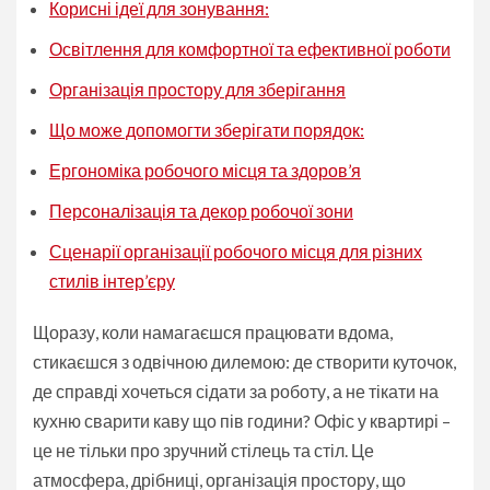
Корисні ідеї для зонування:
Освітлення для комфортної та ефективної роботи
Організація простору для зберігання
Що може допомогти зберігати порядок:
Ергономіка робочого місця та здоров’я
Персоналізація та декор робочої зони
Сценарії організації робочого місця для різних
стилів інтер’єру
Щоразу, коли намагаєшся працювати вдома,
стикаєшся з одвічною дилемою: де створити куточок,
де справді хочеться сідати за роботу, а не тікати на
кухню сварити каву що пів години? Офіс у квартирі –
це не тільки про зручний стілець та стіл. Це
атмосфера, дрібниці, організація простору, що