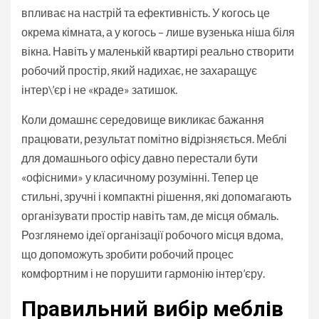
впливає на настрій та ефективність. У когось це
окрема кімната, а у когось – лише вузенька ніша біля
вікна. Навіть у маленькій квартирі реально створити
робочий простір, який надихає, не захаращує
інтер\’єр і не «краде» затишок.
Коли домашнє середовище викликає бажання
працювати, результат помітно відрізняється. Меблі
для домашнього офісу давно перестали бути
«офісними» у класичному розумінні. Тепер це
стильні, зручні і компактні рішення, які допомагають
організувати простір навіть там, де місця обмаль.
Розглянемо ідеї організації робочого місця вдома,
що допоможуть зробити робочий процес
комфортним і не порушити гармонію інтер’єру.
Правильний вибір меблів