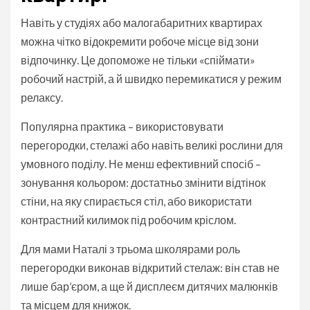
Навіть у студіях або малогабаритних квартирах
можна чітко відокремити робоче місце від зони
відпочинку. Це допоможе не тільки «спіймати»
робочий настрій, а й швидко перемикатися у режим
релаксу.
Популярна практика – використовувати
перегородки, стелажі або навіть великі рослини для
умовного поділу. Не менш ефективний спосіб –
зонування кольором: достатньо змінити відтінок
стіни, на яку спирається стіл, або використати
контрастний килимок під робочим кріслом.
Для мами Наталі з трьома школярами роль
перегородки виконав відкритий стелаж: він став не
лише бар’єром, а ще й дисплеєм дитячих малюнків
та місцем для книжок.