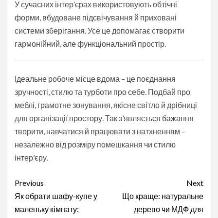
У сучасних інтер’єрах використовують обтічні
форми, вбудоване підсвічування й приховані
системи зберігання. Усе це допомагає створити
гармонійний, але функціональний простір.
Ідеальне робоче місце вдома – це поєднання
зручності, стилю та турботи про себе. Подбай про
меблі, грамотне зонування, якісне світло й дрібниці
для організації простору. Так з’являється бажання
творити, навчатися й працювати з натхненням –
незалежно від розміру помешкання чи стилю
інтер’єру.
Continue
Previous
Next
Reading
Як обрати шафу-купе у
Що краще: натуральне
маленьку кімнату:
дерево чи МДФ для