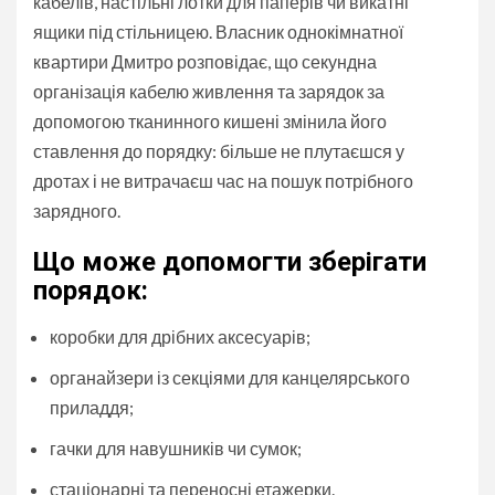
кабелів, настільні лотки для паперів чи викатні
ящики під стільницею. Власник однокімнатної
квартири Дмитро розповідає, що секундна
організація кабелю живлення та зарядок за
допомогою тканинного кишені змінила його
ставлення до порядку: більше не плутаєшся у
дротах і не витрачаєш час на пошук потрібного
зарядного.
Що може допомогти зберігати
порядок:
коробки для дрібних аксесуарів;
органайзери із секціями для канцелярського
приладдя;
гачки для навушників чи сумок;
стаціонарні та переносні етажерки.