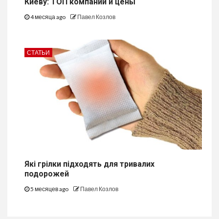
Киеву: ТОП компаний и цены
4 месяца ago
Павел Козлов
СТАТЬИ
Які грілки підходять для тривалих
подорожей
5 месяцев ago
Павел Козлов