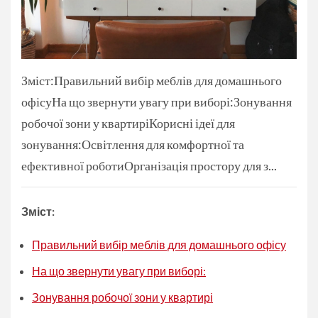
Зміст:Правильний вибір меблів для домашнього
офісуНа що звернути увагу при виборі:Зонування
робочої зони у квартиріКорисні ідеї для
зонування:Освітлення для комфортної та
ефективної роботиОрганізація простору для з...
Зміст:
Правильний вибір меблів для домашнього офісу
На що звернути увагу при виборі:
Зонування робочої зони у квартирі